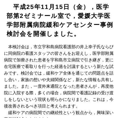
平成25年11月15日（金），医学
部第2ゼミナール室で，愛媛大学医
学部附属病院緩和ケアセンター事例
検討会を開催しました。
本検討会は，市立宇和島病院看護部の井上幸子氏ならび
に同病院の看護スタッフの皆さんをお迎えし，医学部附属
病院で加療された患者を宇和島市立病院で引き継ぎ，更に
在宅医療で看取りを行った経過を討議するという新たな試
みです。検討会では，緩和ケア全体を通じての問題点を話
し合い，家族の想いや夫婦関係など，新たな情報も共有し
ました。また，一度外来通院となった患者さんが，再度他
院に入院する際，多くの場合，病院間で看護記録の受け渡
しをしないという現状も明らかになりました。これは，今
後改善されるべき項目と考えられます。
緩和ケアの病院間での継続性という観点から，興味深い