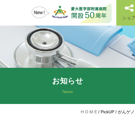
シェ
お知らせ
News
H O M E
/
PickUP
/
がんゲノ