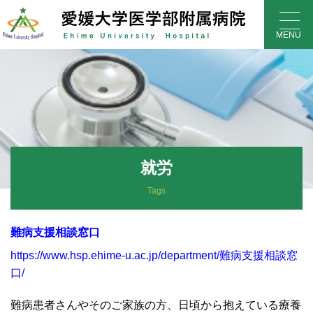
Skip
to
MENU
content
就労
Tags
難病支援相談窓口
https://www.hsp.ehime-u.ac.jp/department/難病支援相談窓
口/
難病患者さんやそのご家族の方、日頃から抱えている療養