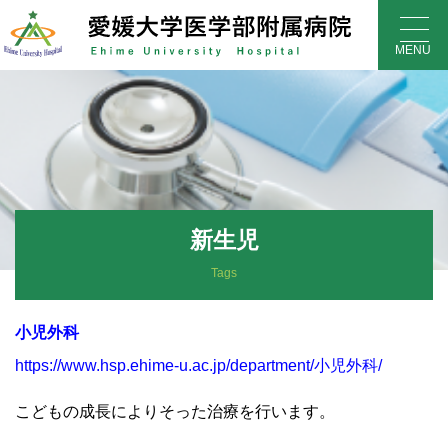
Skip
to
MENU
content
新生児
Tags
小児外科
https://www.hsp.ehime-u.ac.jp/department/小児外科/
こどもの成長によりそった治療を行います。