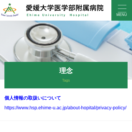
Skip
to
MENU
content
理念
Tags
個人情報の取扱いについて
https://www.hsp.ehime-u.ac.jp/about-hopital/privacy-policy/