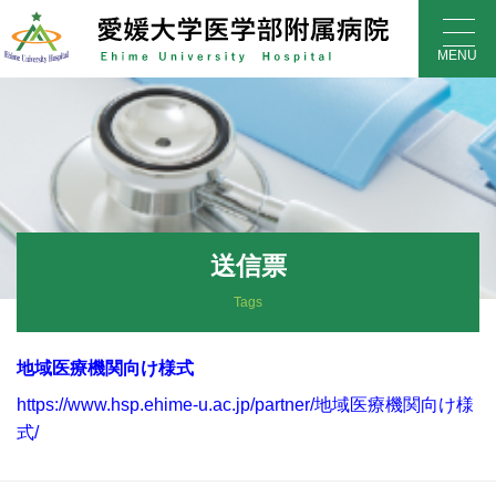
Skip
to
MENU
content
送信票
Tags
地域医療機関向け様式
https://www.hsp.ehime-u.ac.jp/partner/地域医療機関向け様
式/