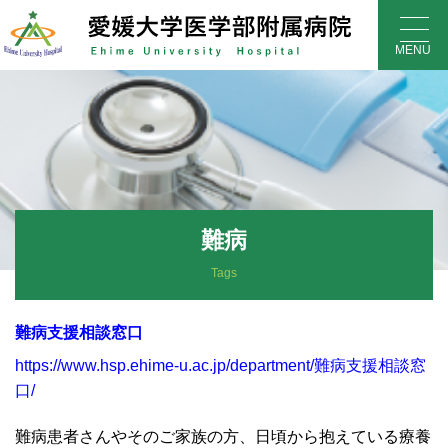
Skip
to
MENU
content
難病
Tags
難病支援相談窓口
https://www.hsp.ehime-u.ac.jp/department/難病支援相談窓
口/
難病患者さんやそのご家族の方、日頃から抱えている療養