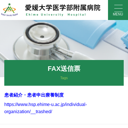
Skip
to
MENU
content
FAX送信票
Tags
患者紹介・患者申出療養制度
https://www.hsp.ehime-u.ac.jp/individual-
organization/__trashed/