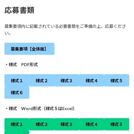
応募書類
募集要項内に記載されている必要書類をご準備の上、応募くださ
い。
募集要項【全体版】
・様式 PDF形式
様式１
様式２
様式３
様式４
様式５
様式６
・様式 Word形式（様式５はExcel）
様式１
様式２
様式３
様式４
様式５