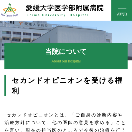
Skip
to
MENU
content
当院について
About our hospital
セカンドオピニオンを受ける権
利
セカンドオピニオンとは、「ご自身の診断内容や
治療方針について、他の医師の意見を求める」こと
を言い、現在の担当医のところで今後の治療を行う