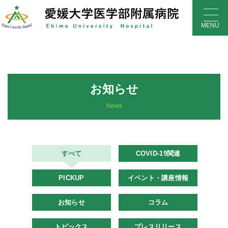
Skip
to
MENU
content
お知らせ
News
すべて
COVID-19関連
PICKUP
イベント・講座情報
お知らせ
コラム
トピックス
プレスリリース