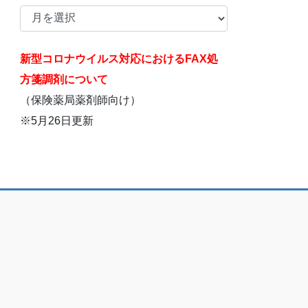
ア
ー
カ
新型コロナウイルス対応におけるFAX処
イ
ブ
方箋調剤について
（保険薬局薬剤師向け）
※5月26日更新