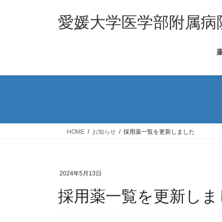
コ
ナ
ン
ビ
愛媛大学医学部附属病
テ
ゲ
ン
ー
薬
ツ
シ
へ
ョ
ス
ン
キ
に
ッ
移
プ
動
HOME
お知らせ
採用薬一覧を更新しました
2024年5月13日
採用薬一覧を更新しま