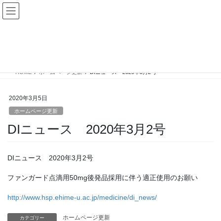
コ
ナ
愛媛大学医学部附属病院薬剤部
ン
ビ
テ
ゲ
ン
ー
ホームページ更新
ツ
シ
へ
ョ
ス
ン
HOME
ホームページ更新
DIニュース 2020年3月2号
キ
に
ッ
移
プ
動
2020年3月5日
ホームページ更新
DIニュース 2020年3月2号
DIニュース 2020年3月2号
ファンガード点滴用50mg後発品採用に伴う適正使用のお願い
http://www.hsp.ehime-u.ac.jp/medicine/di_news/
ホームページ更新
カテゴリー