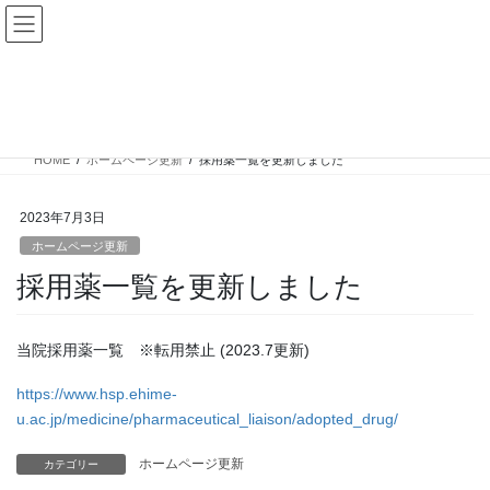
コ
ナ
愛媛大学医学部附属病院薬剤部
ン
ビ
テ
ゲ
ン
ー
ホームページ更新
ツ
シ
へ
ョ
ス
ン
HOME
ホームページ更新
採用薬一覧を更新しました
キ
に
ッ
移
プ
動
2023年7月3日
ホームページ更新
採用薬一覧を更新しました
当院採用薬一覧 ※転用禁止 (2023.7更新)
https://www.hsp.ehime-
u.ac.jp/medicine/pharmaceutical_liaison/adopted_drug/
ホームページ更新
カテゴリー