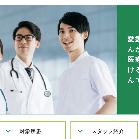
愛
ん
医
け
ん
対象疾患
スタッフ紹介