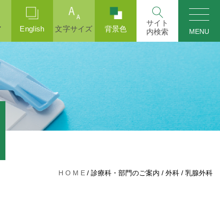
ア
English
文字サイズ
背景色
MENU
H O M E
/
診療科・部門のご案内
/
外科
/
乳腺外科