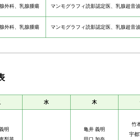
腺外科、乳腺腫瘍
マンモグラフィ読影認定医、乳腺超音
腺外科、乳腺腫瘍
マンモグラフィ読影認定医、乳腺超音
表
火
水
木
竹
 義明
亀井 義明
宇都
 恵梨菜
田口 加奈