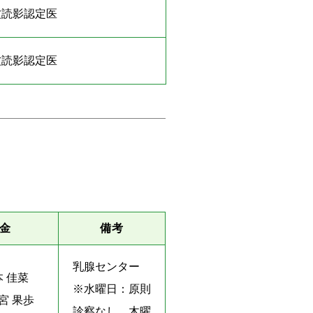
波読影認定医
波読影認定医
金
備考
乳腺センター
本 佳菜
※水曜日：原則
宮 果歩
診察なし 木曜