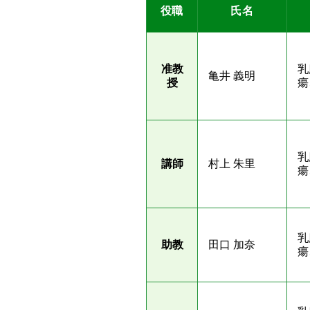
役職
氏名
准教
乳
亀井 義明
授
瘍
乳
講師
村上 朱里
瘍
乳
助教
田口 加奈
瘍