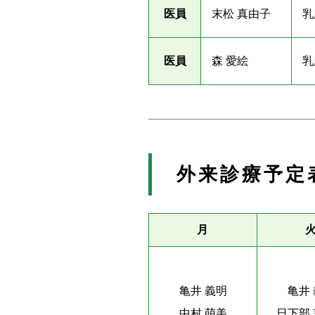
医員
末松 真由子
乳
医員
森 愛絵
乳
外来診療予定
月
亀井 義明
亀井
中村 萌美
日下部