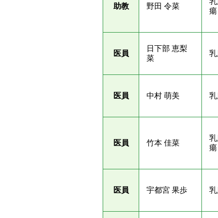
乳
助教
野田 令菜
瘍
日下部 恵梨
医員
乳
菜
医員
中村 萌美
乳
乳
医員
竹本 佳菜
瘍
医員
宇都宮 果歩
乳