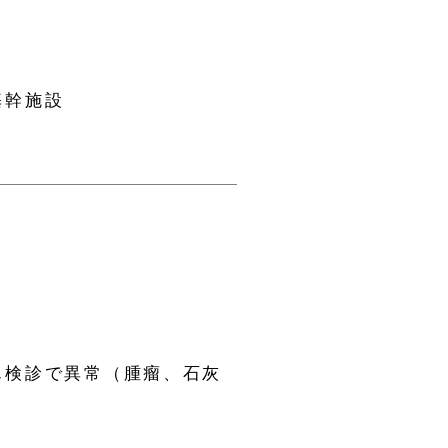
基幹施設
ん検診で異常（腫瘤、石灰