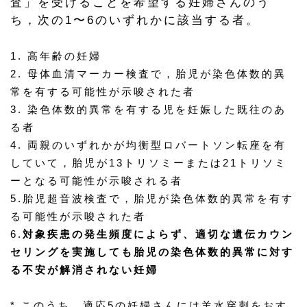
査」を受けることを希望する妊婦さんのう
ち，次の1〜6のいずれかに該当する者。
1. 高年齢の妊婦
2. 母体血清マーカー検査で，胎児が染色体数的異
常を有する可能性が示唆された者
3. 染色体数的異常を有する児を妊娠した既往のあ
る者
4. 両親のいずれかが均衡型ロバートソン転座を有
していて，胎児が13トリソミーまたは21トリソミ
ーとなる可能性が示唆される者
5.胎児超音波検査で，胎児が染色体数的異常を有す
る可能性が示唆された者
6.
対象疾患の発生頻度によらず、適切な遺伝カウン
セリングを実施しても胎児の染色体数的異常に対す
る不安が解消されない妊婦
* このうち，適応5の妊婦さんには羊水穿刺をおす