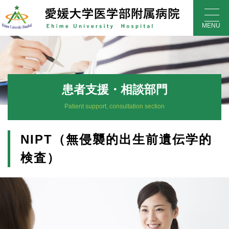
Skip
to
MENU
content
患者支援・相談部門
Patient support, consultation section
NIPT（無侵襲的出生前遺伝学的
検査）