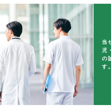
当
児
の
す