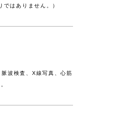
りではありません。）
、脈波検査、X線写真、心筋
T。