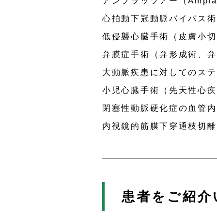
アンプラッツアー（Ampl
心拍動下冠動脈バイパス術
低侵襲心臓手術（皮膚小切
弁膜症手術（弁形成術、弁
大動脈疾患に対してのステン
小児心臓手術（先天性心疾
閉塞性動脈硬化症の血管内
内視鏡的筋膜下穿通枝切離
患者をご紹介