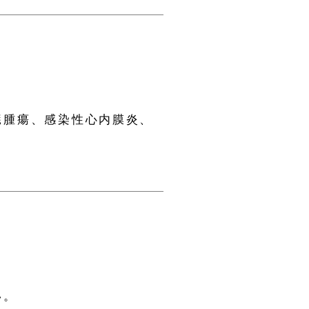
臓腫瘍、感染性心内膜炎、
い。