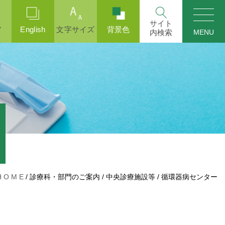
ア
English
文字サイズ
背景色
MENU
H O M E
/
診療科・部門のご案内
/
中央診療施設等
/
循環器病センター