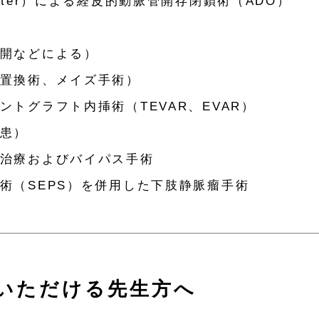
ater）による経皮的動脈管開存閉鎖術（ADO）
開などによる）
置換術、メイズ手術）
トグラフト内挿術（TEVAR、EVAR）
患）
治療およびバイパス手術
術（SEPS）を併用した下肢静脈瘤手術
いただける先生方へ